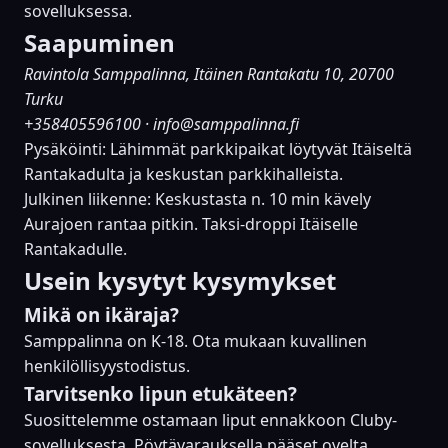
sovelluksessa.
Saapuminen
Ravintola Samppalinna, Itäinen Rantakatu 10, 20700
Turku
+358405596100
·
info@samppalinna.fi
Pysäköinti: Lähimmät parkkipaikat löytyvät Itäiseltä
Rantakadulta ja keskustan parkkihalleista.
Julkinen liikenne: Keskustasta n. 10 min kävely
Aurajoen rantaa pitkin. Taksi-droppi Itäiselle
Rantakadulle.
Usein kysytyt kysymykset
Mikä on ikäraja?
Samppalinna on K-18. Ota mukaan kuvallinen
henkilöllisyystodistus.
Tarvitsenko lipun etukäteen?
Suosittelemme ostamaan liput ennakkoon Cluby-
sovelluksesta. Pöytävarauksella pääset ovelta