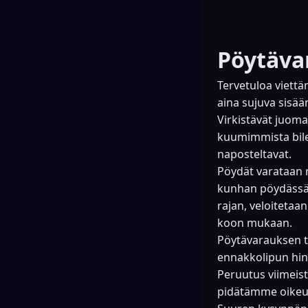
Pöytävar
Tervetuloa viettä
aina sujuva sisää
Virkistävät juoma
kuumimmista bile
naposteltavat.
Pöydät varataan m
kunhan pöydässä t
rajan, veloiteta
koon mukaan.
Pöytävarauksen t
ennakkolipun hin
Peruutus viimeis
pidätämme oikeud