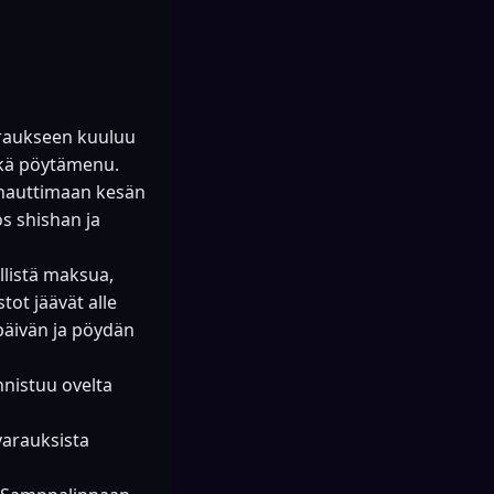
varaukseen kuuluu
sekä pöytämenu.
ä nauttimaan kesän
s shishan ja
llistä maksua,
tot jäävät alle
päivän ja pöydän
nistuu ovelta
varauksista