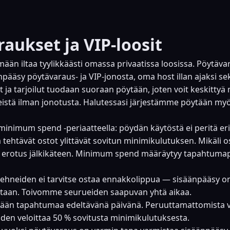
aukset ja VIP-loosit
mään iltaa tyylikkäästi omassa privaatissa loosissa. Pöytä
npääsy pöytävaraus- ja VIP-jonosta, oma host illan ajaksi 
t ja tarjoilut tuodaan suoraan pöytään, joten voit keskitty
istä ilman jonotusta. Halutessasi järjestämme pöytään myö
inimum spend -periaatteella: pöydän käytöstä ei peritä eri
ehtävät ostot ylittävät sovitun minimikulutuksen. Mikäli os
an erotus jälkikäteen. Minimum spend määräytyy tapahtuma
ehneiden ei tarvitse ostaa ennakkolippua — sisäänpääsy on
taan. Toivomme seurueiden saapuvan yhtä aikaa.
tään tapahtumaa edeltävänä päivänä. Peruuttamattomista 
en veloittaa 50 % sovitusta minimikulutuksesta.