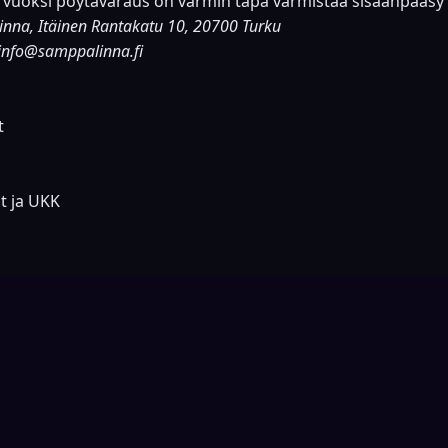
vuoksi pöytävaraus on varmin tapa varmistaa sisäänpääsy
inna, Itäinen Rantakatu 10, 20700 Turku
info@samppalinna.fi
t
at ja UKK