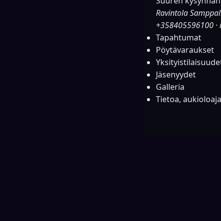
Suuren kysynnän 
Ravintola Samppal
+358405596100
·
Tapahtumat
Pöytävaraukset
Yksityistilaisuude
Jäsenyydet
Galleria
Tietoa, aukioloaj