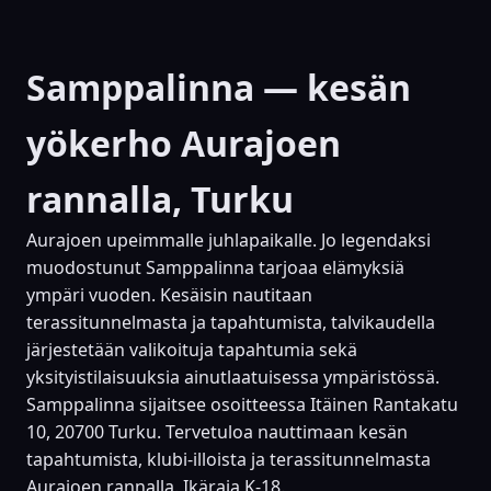
Samppalinna — kesän
yökerho Aurajoen
rannalla, Turku
Aurajoen upeimmalle juhlapaikalle. Jo legendaksi
muodostunut Samppalinna tarjoaa elämyksiä
ympäri vuoden. Kesäisin nautitaan
terassitunnelmasta ja tapahtumista, talvikaudella
järjestetään valikoituja tapahtumia sekä
yksityistilaisuuksia ainutlaatuisessa ympäristössä.
Samppalinna sijaitsee osoitteessa Itäinen Rantakatu
10, 20700 Turku. Tervetuloa nauttimaan kesän
tapahtumista, klubi-illoista ja terassitunnelmasta
Aurajoen rannalla. Ikäraja K-18.