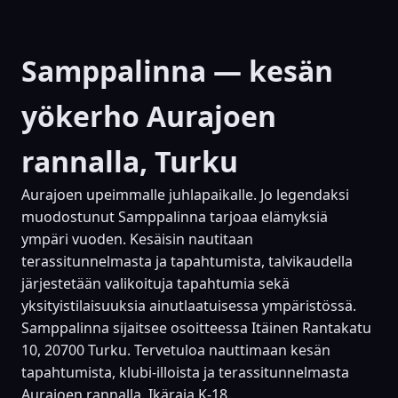
Samppalinna — kesän
yökerho Aurajoen
rannalla, Turku
Aurajoen upeimmalle juhlapaikalle. Jo legendaksi
muodostunut Samppalinna tarjoaa elämyksiä
ympäri vuoden. Kesäisin nautitaan
terassitunnelmasta ja tapahtumista, talvikaudella
järjestetään valikoituja tapahtumia sekä
yksityistilaisuuksia ainutlaatuisessa ympäristössä.
Samppalinna sijaitsee osoitteessa Itäinen Rantakatu
10, 20700 Turku. Tervetuloa nauttimaan kesän
tapahtumista, klubi-illoista ja terassitunnelmasta
Aurajoen rannalla. Ikäraja K-18.