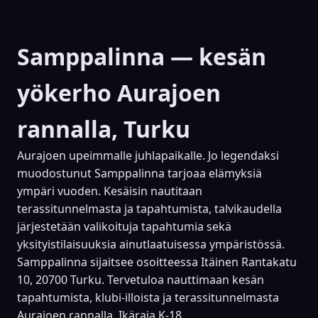
Samppalinna — kesän
yökerho Aurajoen
rannalla, Turku
Aurajoen upeimmalle juhlapaikalle. Jo legendaksi
muodostunut Samppalinna tarjoaa elämyksiä
ympäri vuoden. Kesäisin nautitaan
terassitunnelmasta ja tapahtumista, talvikaudella
järjestetään valikoituja tapahtumia sekä
yksityistilaisuuksia ainutlaatuisessa ympäristössä.
Samppalinna sijaitsee osoitteessa Itäinen Rantakatu
10, 20700 Turku. Tervetuloa nauttimaan kesän
tapahtumista, klubi-illoista ja terassitunnelmasta
Aurajoen rannalla. Ikäraja K-18.