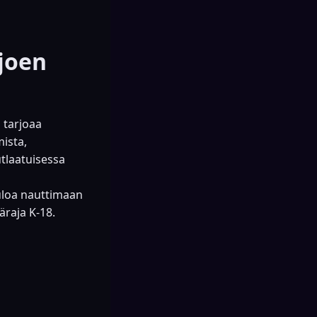
joen
 tarjoaa
ista,
utlaatuisessa
tuloa nauttimaan
äraja K-18.