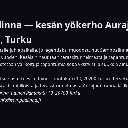
inna — kesän yökerho Aura
, Turku
lle juhlapaikalle. Jo legendaksi muodostunut Samppalinna
 vuoden. Kesäisin nautitaan terassitunnelmasta ja tapahtum
estetään valikoituja tapahtumia sekä yksityistilaisuuksia ain
tsee osoitteessa Itäinen Rantakatu 10, 20700 Turku. Terve
a, klubi-illoista ja terassitunnelmasta Aurajoen rannalla. Ik
inna, Itäinen Rantakatu 10, 20700 Turku
info@samppalinna.fi
t