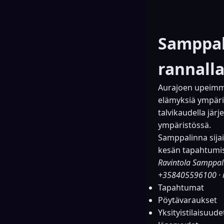
Samppal
rannalla
Aurajoen upeimma
elämyksiä ympäri
talvikaudella järj
ympäristössä.
Samppalinna sijai
kesän tapahtumist
Ravintola Samppal
+358405596100
·
Tapahtumat
Pöytävaraukset
Yksityistilaisuude