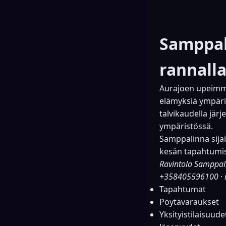
Samppal
rannalla
Aurajoen upeimma
elämyksiä ympäri
talvikaudella järj
ympäristössä.
Samppalinna sijai
kesän tapahtumist
Ravintola Samppal
+358405596100
·
Tapahtumat
Pöytävaraukset
Yksityistilaisuude